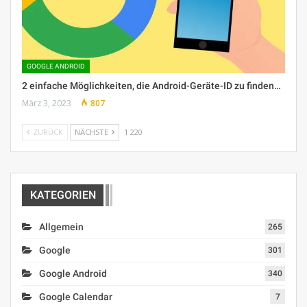
GOOGLE ANDROID
2 einfache Möglichkeiten, die Android-Geräte-ID zu finden…
März 3, 2023
807
ZURÜCK
NÄCHSTE
1 220
KATEGORIEN
Allgemein
265
Google
301
Google Android
340
Google Calendar
7