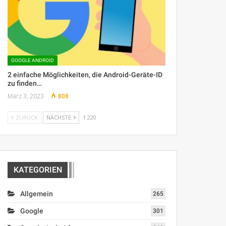
GOOGLE ANDROID
2 einfache Möglichkeiten, die Android-Geräte-ID
zu finden…
März 3, 2023
808
ZURÜCK
NÄCHSTE
1 220
KATEGORIEN
Allgemein
265
Google
301