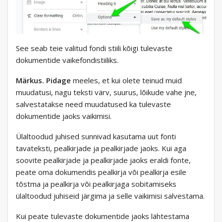
See seab teie valitud fondi stiili kõigi tulevaste
dokumentide vaikefondistiiliks.
Märkus. Pidage
meeles, et kui olete teinud muid
muudatusi, nagu teksti värv, suurus, lõikude vahe jne,
salvestatakse need muudatused ka tulevaste
dokumentide jaoks vaikimisi.
Ülaltoodud juhised sunnivad kasutama uut fonti
tavateksti, pealkirjade ja pealkirjade jaoks. Kui aga
soovite pealkirjade ja pealkirjade jaoks eraldi fonte,
peate oma dokumendis pealkirja või pealkirja esile
tõstma ja pealkirja või pealkirjaga sobitamiseks
ülaltoodud juhiseid järgima ja selle vaikimisi salvestama.
Kui peate tulevaste dokumentide jaoks lähtestama