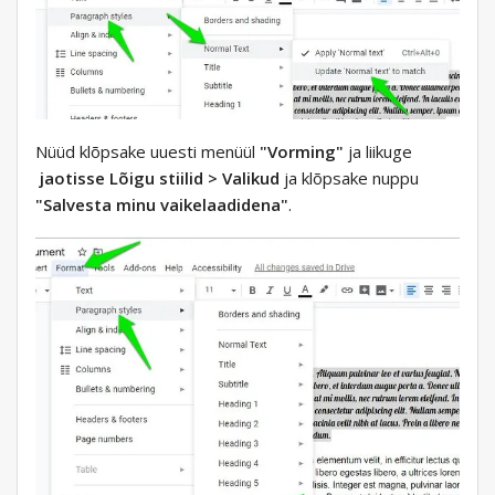
Nüüd klõpsake uuesti menüül
"Vorming"
ja liikuge
jaotisse Lõigu stiilid > Valikud
ja klõpsake nuppu
"Salvesta minu vaikelaadidena"
.