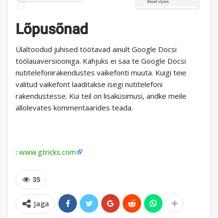
Lõpusõnad
Ülaltoodud juhised töötavad ainult Google Docsi
töölauaversiooniga. Kahjuks ei saa te Google Docsi
nutitelefonirakendustes vaikefonti muuta. Kuigi teie
valitud vaikefont laaditakse isegi nutitelefoni
rakendustesse. Kui teil on lisaküsimusi, andke meile
allolevates kommentaarides teada.
:
www.gtricks.com
35
Jaga