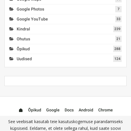
Google Photos
7
Google YouTube
33
Kindral
239
Ohutus
21
Õpikud
288
Uudised
124
Õpikud
Google
Docs
Android
Chrome
Mail (Gmail)
Photos
YouTube
See veebisait kasutab teie kasutuskogemuse parandamiseks
küpsiseid. Eeldame, et olete sellega rahul, kuid saate soovi