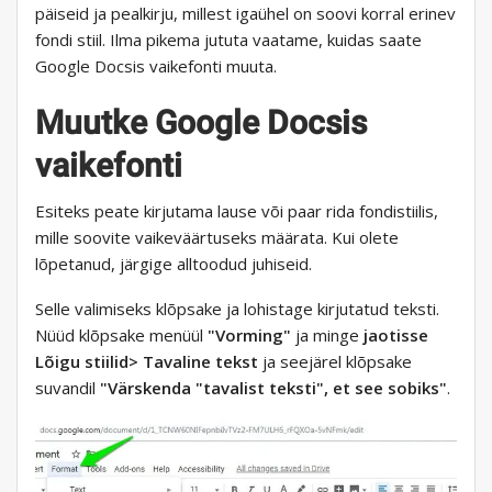
päiseid ja pealkirju, millest igaühel on soovi korral erinev
fondi stiil. Ilma pikema jututa vaatame, kuidas saate
Google Docsis vaikefonti muuta.
Muutke Google Docsis
vaikefonti
Esiteks peate kirjutama lause või paar rida fondistiilis,
mille soovite vaikeväärtuseks määrata. Kui olete
lõpetanud, järgige alltoodud juhiseid.
Selle valimiseks klõpsake ja lohistage kirjutatud teksti.
Nüüd klõpsake menüül
"Vorming"
ja minge
jaotisse
Lõigu stiilid> Tavaline tekst
ja seejärel klõpsake
suvandil
"Värskenda "tavalist teksti", et see sobiks"
.