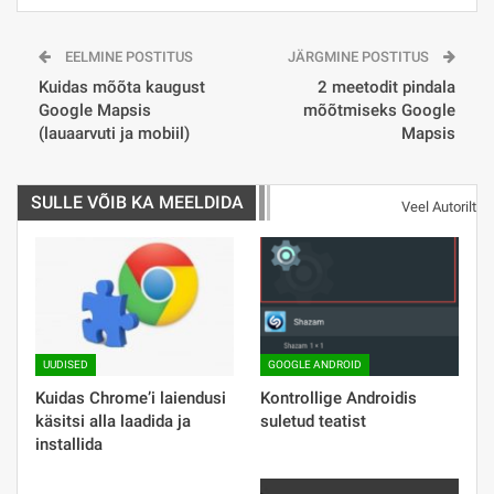
EELMINE POSTITUS
JÄRGMINE POSTITUS
Kuidas mõõta kaugust
2 meetodit pindala
Google Mapsis
mõõtmiseks Google
(lauaarvuti ja mobiil)
Mapsis
SULLE VÕIB KA MEELDIDA
Veel Autorilt
UUDISED
GOOGLE ANDROID
Kuidas Chrome’i laiendusi
Kontrollige Androidis
käsitsi alla laadida ja
suletud teatist
installida