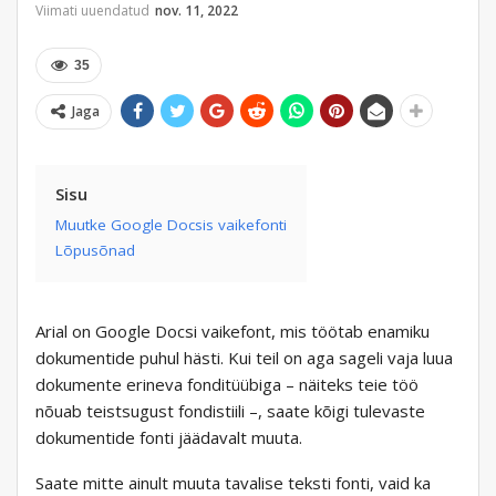
Viimati uuendatud
nov. 11, 2022
35
Jaga
Sisu
Muutke Google Docsis vaikefonti
Lõpusõnad
Arial on Google Docsi vaikefont, mis töötab enamiku
dokumentide puhul hästi. Kui teil on aga sageli vaja luua
dokumente erineva fonditüübiga – näiteks teie töö
nõuab teistsugust fondistiili –, saate kõigi tulevaste
dokumentide fonti jäädavalt muuta.
Saate mitte ainult muuta tavalise teksti fonti, vaid ka