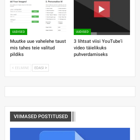
UUDISED
UUDISED
Muutke uue vahelehe taust
3 lihtsat viisi YouTube’i
mis tahes teie valitud
video täielikuks
pildiks
puhverdamiseks
EELMINE
EDASI
VIIMASED POSTITUSED