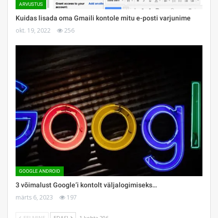
ARVUSTUS
Kuidas lisada oma Gmaili kontole mitu e-posti varjunime
okt. 19, 2022
256
GOOGLE ANDROID
3 võimalust Google’i kontolt väljalogimiseks…
märts 6, 2023
197
EELMINE
EDASI
1 kohta 206