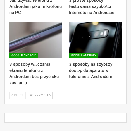
Jak używać telefonu z
3 proste sposoby
Androidem jako mikrofonu
testowania szybkości
na PC
Internetu na Androidzie
GOOGLE ANDROID
GOOGLE ANDROID
3 sposoby włączania
3 sposoby na szybszy
ekranu telefonu z
dostęp do aparatu w
Androidem bez przycisku
telefonie z Androidem
zasilania
PLECY
DO PRZODU