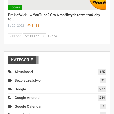
GOOGLE
Brak dźwięku w YouTube? Oto 6 możliwych rozwiązań, aby
to…
lis 25, 2022
1 182
PLECY
DO PRZODU
1 z 206
KATEGORIE
Aktualności
125
Bezpieczeństwo
21
Google
277
Google Android
244
Google Calendar
5