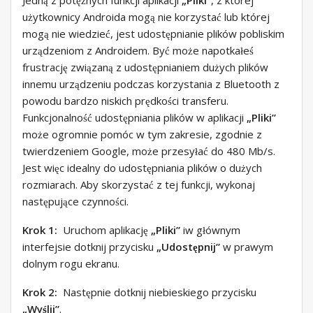
Jedną z potężnych funkcji aplikacji
„Pliki”
, z której
użytkownicy Androida mogą nie korzystać lub której
mogą nie wiedzieć, jest udostępnianie plików pobliskim
urządzeniom z Androidem. Być może napotkałeś
frustrację związaną z udostępnianiem dużych plików
innemu urządzeniu podczas korzystania z Bluetooth z
powodu bardzo niskich prędkości transferu.
Funkcjonalność udostępniania plików w aplikacji
„Pliki”
może ogromnie pomóc w tym zakresie, zgodnie z
twierdzeniem Google, może przesyłać do 480 Mb/s.
Jest więc idealny do udostępniania plików o dużych
rozmiarach. Aby skorzystać z tej funkcji, wykonaj
następujące czynności.
Krok 1:
Uruchom aplikację
„Pliki”
iw głównym
interfejsie dotknij przycisku
„Udostępnij”
w prawym
dolnym rogu ekranu.
Krok 2:
Następnie dotknij niebieskiego przycisku
„Wyślij”
.