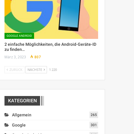
GOOGLE ANDROID
2 einfache Möglichkeiten, die Android-Geräte-ID
zu finden…
März 3, 2023
807
ZURÜCK
NÄCHSTE
1 220
KATEGORIEN
Allgemein
265
Google
301