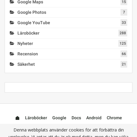
Google Maps
15
Google Photos
7
Google YouTube
33
Läroböcker
288
Nyheter
125
Recension
66
Säkerhet
21
Läroböcker
Google
Docs
Android
Chrome
Mail (Gmail)
Photos
YouTube
Denna webbplats använder cookies för att förbättra din
upplevelse. Vi antar att du är ok med detta, men du kan välja