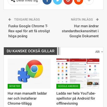
Dela med sig
TIDIGARE INLÄGG
NÄSTA INLÄGG
Fuska Google Chrome T-
Hur man ändrar
Rex-spel för att få otroligt
standardteckensnittet i
höga poäng
Google Dokument
DU KANSKE OCKSÅ GILLAR
Allt
NYHETER
GOOGLE ANDROID
Hur man manuellt laddar
Ladda ner hela YouTube-
ner och installerar
spellistor på Android för
Chrome-tillägg
offlinevisning