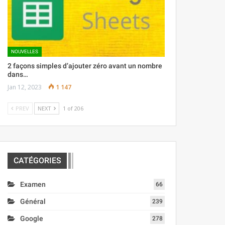
NOUVELLES
2 façons simples d’ajouter zéro avant un nombre
dans…
Jan 12, 2023
1 147
PREV
NEXT
1 of 206
CATÉGORIES
Examen
66
Général
239
Google
278