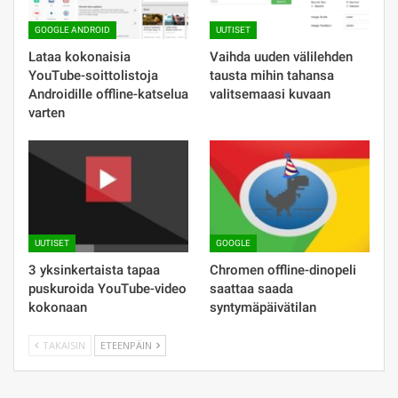
GOOGLE ANDROID
UUTISET
Lataa kokonaisia ​​
Vaihda uuden välilehden
YouTube-soittolistoja
tausta mihin tahansa
Androidille offline-katselua
valitsemaasi kuvaan
varten
UUTISET
GOOGLE
3 yksinkertaista tapaa
Chromen offline-dinopeli
puskuroida YouTube-video
saattaa saada
kokonaan
syntymäpäivätilan
TAKAISIN
ETEENPÄIN