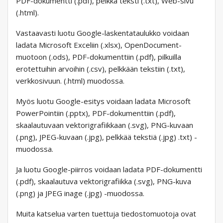
PDF-dokumentti (.pdf), pelkkä teksti (.txt), Web-sivu
(.html).
Vastaavasti luotu Google-laskentataulukko voidaan
ladata Microsoft Exceliin (.xlsx), OpenDocument-
muotoon (.ods), PDF-dokumenttiin (.pdf), pilkuilla
erotettuihin arvoihin (.csv), pelkkään tekstiin (.txt),
verkkosivuun. (.html) muodossa.
Myös luotu Google-esitys voidaan ladata Microsoft
PowerPointiin (.pptx), PDF-dokumenttiin (.pdf),
skaalautuvaan vektorigrafiikkaan (.svg), PNG-kuvaan
(.png), JPEG-kuvaan (.jpg), pelkkää tekstiä (.jpg) .txt) -
muodossa.
Ja luotu Google-piirros voidaan ladata PDF-dokumentti
(.pdf), skaalautuva vektorigrafiikka (.svg), PNG-kuva
(.png) ja JPEG inage (.jpg) -muodossa.
Muita katselua varten tuettuja tiedostomuotoja ovat