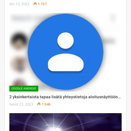
elo 13, 2022
1 157
GOOGLE ANDROID
2 yksinkertaista tapaa lisätä yhteystietoja aloitusnäyttöön…
helmi 23, 2023
1 046