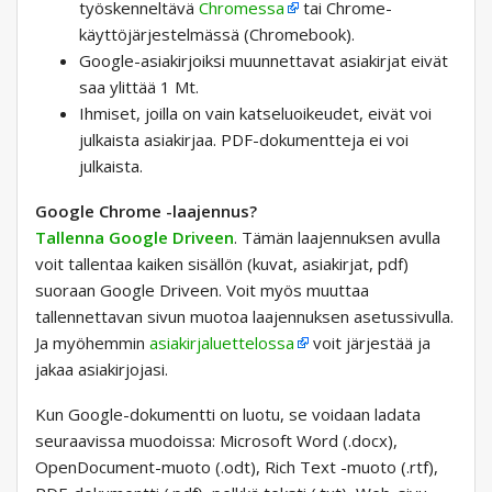
työskenneltävä
Chromessa
tai Chrome-
käyttöjärjestelmässä (Chromebook).
Google-asiakirjoiksi muunnettavat asiakirjat eivät
saa ylittää 1 Mt.
Ihmiset, joilla on vain katseluoikeudet, eivät voi
julkaista asiakirjaa. PDF-dokumentteja ei voi
julkaista.
Google Chrome -laajennus?
Tallenna Google Driveen
. Tämän laajennuksen avulla
voit tallentaa kaiken sisällön (kuvat, asiakirjat, pdf)
suoraan Google Driveen. Voit myös muuttaa
tallennettavan sivun muotoa laajennuksen asetussivulla.
Ja myöhemmin
asiakirjaluettelossa
voit järjestää ja
jakaa asiakirjojasi.
Kun Google-dokumentti on luotu, se voidaan ladata
seuraavissa muodoissa: Microsoft Word (.docx),
OpenDocument-muoto (.odt), Rich Text -muoto (.rtf),