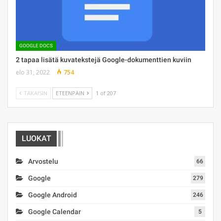
GOOGLE DOCS
2 tapaa lisätä kuvatekstejä Google-dokumenttien kuviin
elo 31, 2022
754
TAKAISIN
ETEENPÄIN
1 of 207
LUOKAT
Arvostelu
66
Google
279
Google Android
246
Google Calendar
5