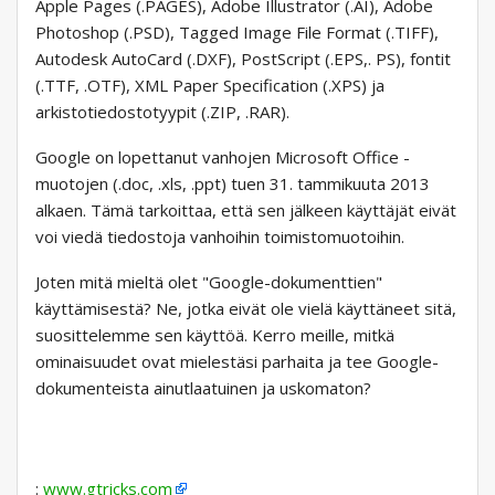
Apple Pages (.PAGES), Adobe Illustrator (.AI), Adobe
Photoshop (.PSD), Tagged Image File Format (.TIFF),
Autodesk AutoCard (.DXF), PostScript (.EPS,. PS), fontit
(.TTF, .OTF), XML Paper Specification (.XPS) ja
arkistotiedostotyypit (.ZIP, .RAR).
Google on lopettanut vanhojen Microsoft Office -
muotojen (.doc, .xls, .ppt) tuen 31. tammikuuta 2013
alkaen. Tämä tarkoittaa, että sen jälkeen käyttäjät eivät
voi viedä tiedostoja vanhoihin toimistomuotoihin.
Joten mitä mieltä olet "Google-dokumenttien"
käyttämisestä? Ne, jotka eivät ole vielä käyttäneet sitä,
suosittelemme sen käyttöä. Kerro meille, mitkä
ominaisuudet ovat mielestäsi parhaita ja tee Google-
dokumenteista ainutlaatuinen ja uskomaton?
:
www.gtricks.com