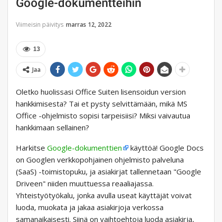
Google-dokumentteihin
Viimeisin päivitys
marras 12, 2022
13
Jaa
Oletko huolissasi Office Suiten lisensoidun version
hankkimisesta? Tai et pysty selvittämään, mikä MS
Office -ohjelmisto sopisi tarpeisiisi? Miksi vaivautua
hankkimaan sellainen?
Harkitse
Google-dokumenttien
käyttöä! Google Docs
on Googlen verkkopohjainen ohjelmisto palveluna
(SaaS) -toimistopuku, ja asiakirjat tallennetaan "Google
Driveen" niiden muuttuessa reaaliajassa.
Yhteistyötyökalu, jonka avulla useat käyttäjät voivat
luoda, muokata ja jakaa asiakirjoja verkossa
samanaikaisesti. Siinä on vaihtoehtoja luoda asiakirja,