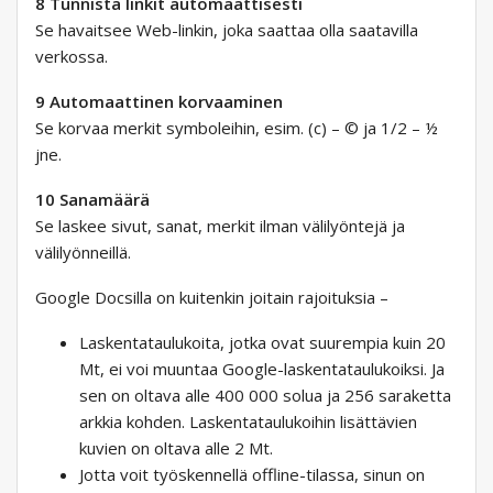
8 Tunnista linkit automaattisesti
Se havaitsee Web-linkin, joka saattaa olla saatavilla
verkossa.
9 Automaattinen korvaaminen
Se korvaa merkit symboleihin, esim. (c) – © ja 1/2 – ½
jne.
10 Sanamäärä
Se laskee sivut, sanat, merkit ilman välilyöntejä ja
välilyönneillä.
Google Docsilla on kuitenkin joitain rajoituksia –
Laskentataulukoita, jotka ovat suurempia kuin 20
Mt, ei voi muuntaa Google-laskentataulukoiksi. Ja
sen on oltava alle 400 000 solua ja 256 saraketta
arkkia kohden. Laskentataulukoihin lisättävien
kuvien on oltava alle 2 Mt.
Jotta voit työskennellä offline-tilassa, sinun on