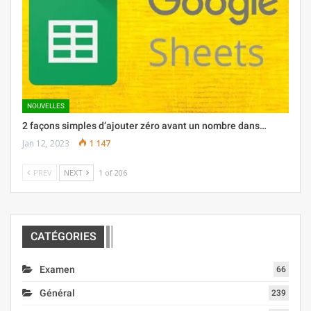
NOUVELLES
2 façons simples d’ajouter zéro avant un nombre dans…
Jan 12, 2023
1 147
PREV
NEXT
1 of 206
CATÉGORIES
Examen
66
Général
239