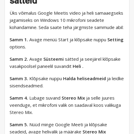
sätteid
Üks võimalus Google Meetis video ja heli samaaegseks
jagamiseks on Windows 10 mikrofoni seadete
kohandamine. Seda saate teha järgmiste sammude abil:
Samm 1.
Avage menüü Start ja klõpsake nuppu
Setting
options.
Samm 2.
Avage
Süsteemi
sätted ja seejärel klõpsake
vasakpoolsel paneelil suvandit
Heli .
Samm 3.
Klõpsake nuppu
Halda heliseadmeid
ja leidke
sisendseadmed.
Samm 4.
Lubage suvand
Stereo Mix
ja selle juures
veenduge, et mikrofoni valik on saadaval koos valikuga
Stereo Mix.
Samm 5.
Nüüd minge Google Meeti ja klõpsake
seadeid, avage helivalik ja määrake
Stereo Mix