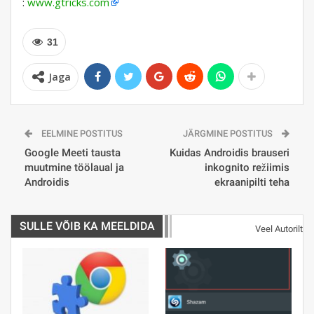
:
www.gtricks.com
31
Jaga
EELMINE POSTITUS
JÄRGMINE POSTITUS
Google Meeti tausta
Kuidas Androidis brauseri
muutmine töölaual ja
inkognito režiimis
Androidis
ekraanipilti teha
SULLE VÕIB KA MEELDIDA
Veel Autorilt