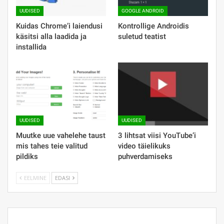
UUDISED
GOOGLE ANDROID
Kuidas Chrome’i laiendusi
Kontrollige Androidis
käsitsi alla laadida ja
suletud teatist
installida
UUDISED
UUDISED
Muutke uue vahelehe taust
3 lihtsat viisi YouTube’i
mis tahes teie valitud
video täielikuks
pildiks
puhverdamiseks
EELMINE
EDASI