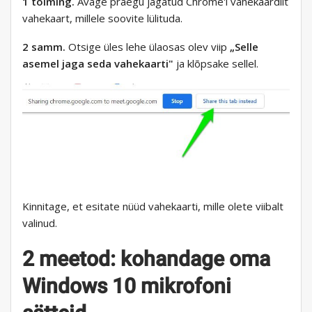
1 toiming.
Avage praegu jagatud Chrome'i vahekaardilt
vahekaart, millele soovite lülituda.
2 samm.
Otsige üles lehe ülaosas olev viip
„Selle
asemel jaga seda vahekaarti"
ja klõpsake sellel.
Kinnitage, et esitate nüüd vahekaarti, mille olete viibalt
valinud.
2 meetod: kohandage oma
Windows 10 mikrofoni