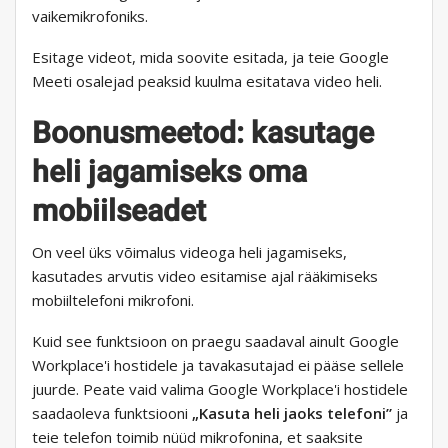
vaikemikrofoniks.
Esitage videot, mida soovite esitada, ja teie Google
Meeti osalejad peaksid kuulma esitatava video heli.
Boonusmeetod: kasutage
heli jagamiseks oma
mobiilseadet
On veel üks võimalus videoga heli jagamiseks,
kasutades arvutis video esitamise ajal rääkimiseks
mobiiltelefoni mikrofoni.
Kuid see funktsioon on praegu saadaval ainult Google
Workplace'i hostidele ja tavakasutajad ei pääse sellele
juurde. Peate vaid valima Google Workplace'i hostidele
saadaoleva funktsiooni
„Kasuta heli jaoks telefoni”
ja
teie telefon toimib nüüd mikrofonina, et saaksite