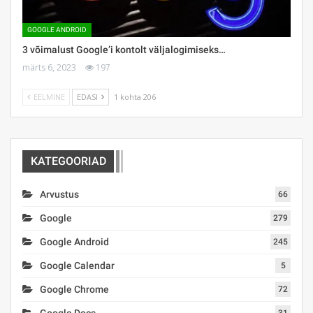
GOOGLE ANDROID
3 võimalust Google’i kontolt väljalogimiseks…
märts 6, 2023
197
EELMINE
EDASI
1 kohta 206
KATEGOORIAD
Arvustus
66
Google
279
Google Android
245
Google Calendar
5
Google Chrome
72
Google Docs
31