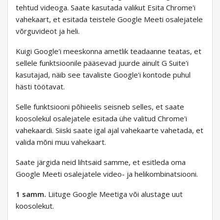
tehtud videoga. Saate kasutada valikut Esita Chrome'i
vahekaart, et esitada teistele Google Meeti osalejatele
võrguvideot ja heli.
Kuigi Google'i meeskonna ametlik teadaanne teatas, et
sellele funktsioonile pääsevad juurde ainult G Suite'i
kasutajad, näib see tavaliste Google'i kontode puhul
hästi töötavat.
Selle funktsiooni põhieelis seisneb selles, et saate
koosolekul osalejatele esitada ühe valitud Chrome'i
vahekaardi. Siiski saate igal ajal vahekaarte vahetada, et
valida mõni muu vahekaart.
Saate järgida neid lihtsaid samme, et esitleda oma
Google Meeti osalejatele video- ja helikombinatsiooni.
1 samm.
Liituge Google Meetiga või alustage uut
koosolekut.