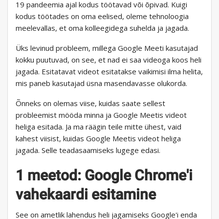
19 pandeemia ajal kodus töötavad või õpivad. Kuigi
kodus töötades on oma eelised, oleme tehnoloogia
meelevallas, et oma kolleegidega suhelda ja jagada.
Üks levinud probleem, millega Google Meeti kasutajad
kokku puutuvad, on see, et nad ei saa videoga koos heli
jagada. Esitatavat videot esitatakse vaikimisi ilma helita,
mis paneb kasutajad üsna masendavasse olukorda.
Õnneks on olemas viise, kuidas saate sellest
probleemist mööda minna ja Google Meetis videot
heliga esitada. Ja ma räägin teile mitte ühest, vaid
kahest viisist, kuidas Google Meetis videot heliga
jagada. Selle teadasaamiseks lugege edasi.
1 meetod: Google Chrome'i
vahekaardi esitamine
See on ametlik lahendus heli jagamiseks Google'i enda