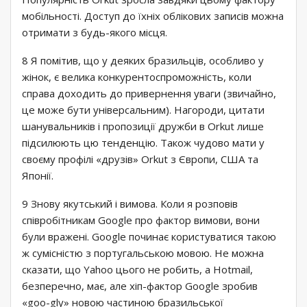
мобільності. Доступ до їхніх облікових записів можна
отримати з будь-якого місця.
8 Я помітив, що у деяких бразильців, особливо у
жінок, є велика конкурентоспроможність, коли
справа доходить до привернення уваги (звичайно,
це може бути універсальним). Нагороди, цитати
шанувальників і пропозиції дружби в Orkut лише
підсилюють цю тенденцію. Також чудово мати у
своєму профілі «друзів» Orkut з Європи, США та
Японії.
9 Знову якутський і вимова. Коли я розповів
співробітникам Google про фактор вимови, вони
були вражені. Google починає користуватися такою
ж сумісністю з португальською мовою. Не можна
сказати, що Yahoo цього не робить, а Hotmail,
безперечно, має, але хіп-фактор Google зробив
«goo-gly» новою частиною бразильської