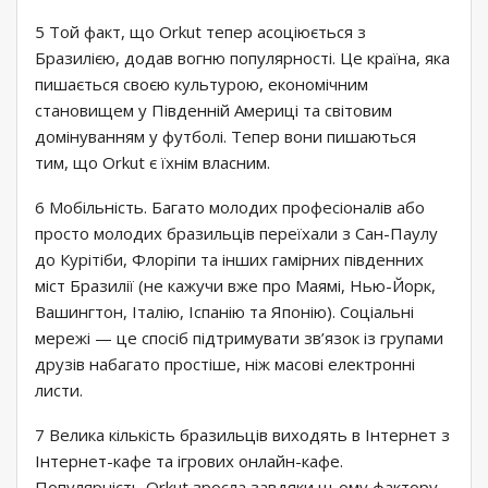
5 Той факт, що Orkut тепер асоціюється з
Бразилією, додав вогню популярності. Це країна, яка
пишається своєю культурою, економічним
становищем у Південній Америці та світовим
домінуванням у футболі. Тепер вони пишаються
тим, що Orkut є їхнім власним.
6 Мобільність. Багато молодих професіоналів або
просто молодих бразильців переїхали з Сан-Паулу
до Курітіби, Флоріпи та інших гамірних південних
міст Бразилії (не кажучи вже про Маямі, Нью-Йорк,
Вашингтон, Італію, Іспанію та Японію). Соціальні
мережі — це спосіб підтримувати зв’язок із групами
друзів набагато простіше, ніж масові електронні
листи.
7 Велика кількість бразильців виходять в Інтернет з
Інтернет-кафе та ігрових онлайн-кафе.
Популярність Orkut зросла завдяки цьому фактору