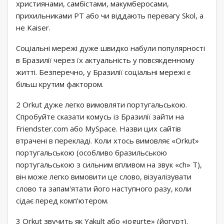
християнами, самбістами, макумберосами,
прихильниками PT або чи віддають перевагу Skol, а
не Kaiser.
Соціальні мережі дуже швидко набули популярності
в Бразилії через їх актуальність у повсякденному
житті. Безперечно, у Бразилії соціальні мережі є
більш крутим фактором.
2 Orkut дуже легко вимовляти португальською.
Спробуйте сказати комусь із Бразилії зайти на
Friendster.com або MySpace. Назви цих сайтів
втрачені в перекладі. Коли хтось вимовляє «Orkut»
португальською (особливо бразильською
португальською з сильним впливом на звук «ch» T),
він може легко вимовити це слово, візуалізувати
слово та запам'ятати його наступного разу, коли
сідає перед комп’ютером.
3 Orkut звучить як Yakult або «iogurte» (йогурт).