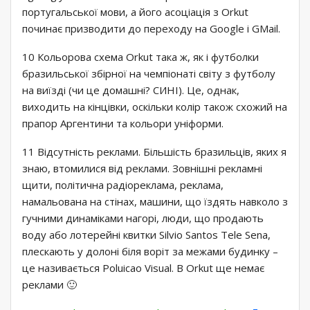
португальської мови, а його асоціація з Orkut
починає призводити до переходу на Google і GMail.
10 Кольорова схема Orkut така ж, як і футболки
бразильської збірної на чемпіонаті світу з футболу
на виїзді (чи це домашні? СИНІ). Це, однак,
виходить на кінцівки, оскільки колір також схожий на
прапор Аргентини та кольори уніформи.
11 Відсутність реклами. Більшість бразильців, яких я
знаю, втомилися від реклами. Зовнішні рекламні
щити, політична радіореклама, реклама,
намальована на стінах, машини, що їздять навколо з
гучними динаміками нагорі, люди, що продають
воду або лотерейні квитки Silvio Santos Tele Sena,
плескають у долоні біля воріт за межами будинку –
це називається Poluicao Visual. В Orkut ще немає
реклами 🙂