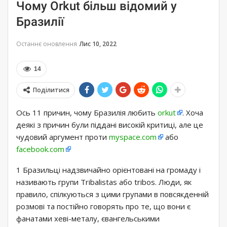
Чому Orkut більш відомий у
Бразилії
Останнє оновлення
Лис 10, 2022
14
Поділитися
Ось 11 причин, чому Бразилія любить
orkut
. Хоча
деякі з причин були піддані високій критиці, але це
чудовий аргумент проти
myspace.com
або
facebook.com
1 Бразильці надзвичайно орієнтовані на громаду і
називають групи Tribalistas або tribos. Люди, як
правило, спілкуються з цими групами в повсякденній
розмові та постійно говорять про те, що вони є
фанатами хеві-металу, євангельськими