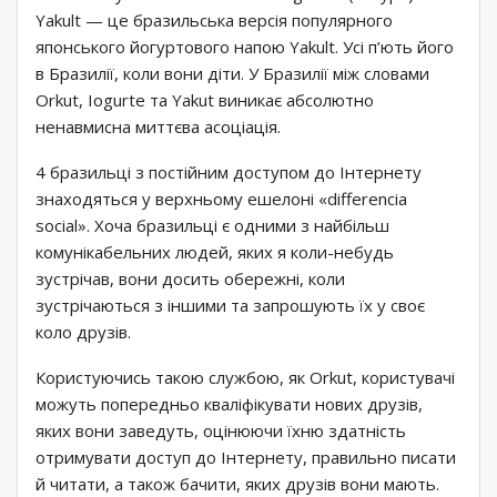
Yakult — це бразильська версія популярного
японського йогуртового напою Yakult. Усі п’ють його
в Бразилії, коли вони діти. У Бразилії між словами
Orkut, Iogurte та Yakut виникає абсолютно
ненавмисна миттєва асоціація.
4 бразильці з постійним доступом до Інтернету
знаходяться у верхньому ешелоні «differencia
social». Хоча бразильці є одними з найбільш
комунікабельних людей, яких я коли-небудь
зустрічав, вони досить обережні, коли
зустрічаються з іншими та запрошують їх у своє
коло друзів.
Користуючись такою службою, як Orkut, користувачі
можуть попередньо кваліфікувати нових друзів,
яких вони заведуть, оцінюючи їхню здатність
отримувати доступ до Інтернету, правильно писати
й читати, а також бачити, яких друзів вони мають.