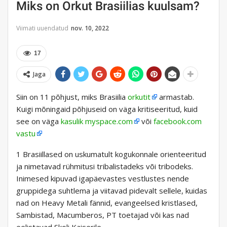
Miks on Orkut Brasiilias kuulsam?
Viimati uuendatud
nov. 10, 2022
17
Jaga
Siin on 11 põhjust, miks Brasiilia
orkutit
armastab.
Kuigi mõningaid põhjuseid on väga kritiseeritud, kuid
see on väga
kasulik myspace.com
või
facebook.com
vastu
1 Brasiillased on uskumatult kogukonnale orienteeritud
ja nimetavad rühmitusi tribalistadeks või tribodeks.
Inimesed kipuvad igapäevastes vestlustes nende
gruppidega suhtlema ja viitavad pidevalt sellele, kuidas
nad on Heavy Metali fännid, evangeelsed kristlased,
Sambistad, Macumberos, PT toetajad või kas nad