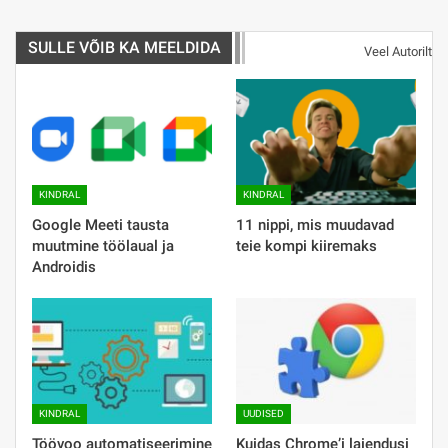
SULLE VÕIB KA MEELDIDA
Veel Autorilt
KINDRAL
KINDRAL
Google Meeti tausta
11 nippi, mis muudavad
muutmine töölaual ja
teie kompi kiiremaks
Androidis
KINDRAL
UUDISED
Töövoo automatiseerimine
Kuidas Chrome’i laiendusi