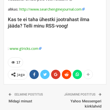
allikas:
http://www.searchenginejournal.com
Kas te ei taha ühestki jootrahast ilma
jääda? Telli minu RSS-voog!
:
www.gtricks.com
17
Jaga
EELMINE POSTITUS
JÄRGMINE POSTITUS
Midagi minust
Yahoo Messengeri
kiirklahvid