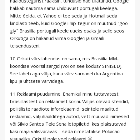
hääldustegurist rääkisin, tundusid nad üllatunud. Google
hakkab nautima sama ühilduvust portugali keelega.
Mitte öelda, et Yahoo ei tee seda ja Hotmail seda
kindlasti teeb, kuid Google'i hip-tegur on muutnud "goo-
gly" Brasiilia portugali keele uueks osaks ja selle seos
Orkutiga on hakanud viima Google'i ja Gmaili
teisendusteni.
10 Orkuti värvilahendus on sama, mis Brasiilia MM-
koondise võõrsil särgid (või on see kodus? SINISED).
See läheb aga välja, kuna värv sarnaneb ka Argentina
lipu ja ühtsete värvidega.
11 Reklaami puudumine. Enamikul minu tuttavatest
brasiillastest on reklaamist kõrini. Väljas olevad stendid,
poliitiliste raadiote inforeklaamid, seintele maalitud
reklaamid, valjuhäälditega autod, vett müüvad inimesed
või Silvio Santos Tele Sena lotopiletid, kes plaksutavad
käsi maja välisväravas – seda nimetatakse Poluicao
visuaaliks. Orkutil pole veel reklaami 🙂