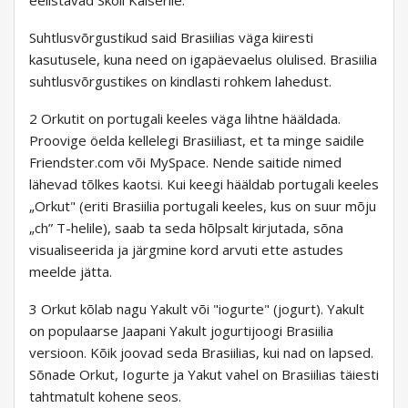
eelistavad Skoli Kaiserile.
Suhtlusvõrgustikud said Brasiilias väga kiiresti
kasutusele, kuna need on igapäevaelus olulised. Brasiilia
suhtlusvõrgustikes on kindlasti rohkem lahedust.
2 Orkutit on portugali keeles väga lihtne hääldada.
Proovige öelda kellelegi Brasiiliast, et ta minge saidile
Friendster.com või MySpace. Nende saitide nimed
lähevad tõlkes kaotsi. Kui keegi hääldab portugali keeles
„Orkut" (eriti Brasiilia portugali keeles, kus on suur mõju
„ch” T-helile), saab ta seda hõlpsalt kirjutada, sõna
visualiseerida ja järgmine kord arvuti ette astudes
meelde jätta.
3 Orkut kõlab nagu Yakult või "iogurte" (jogurt). Yakult
on populaarse Jaapani Yakult jogurtijoogi Brasiilia
versioon. Kõik joovad seda Brasiilias, kui nad on lapsed.
Sõnade Orkut, Iogurte ja Yakut vahel on Brasiilias täiesti
tahtmatult kohene seos.