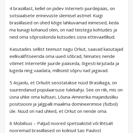
4 brasiillast, kellel on pidev Interneti-juurdepääs, on
sotsiaalsete erinevuste ülemisel astmel. Kuigi
brasiillased on ühed kõige lahkuvamad inimesed, keda
ma kunagi kohanud olen, on nad teistega kohtudes ja
neid oma sõpruskonda kutsudes üsna ettevaatlikud.
Kasutades sellist teenust nagu Orkut, saavad kasutajad
eelkvalifitseerida oma uued sõbrad, hinnates nende
võimet Internetile juurde pääseda, õigesti kirjutada ja
lugeda ning vaadata, milliseid sõpru nad jagavad.
5 Asjaolu, et Orkutit seostatakse nüüd Brasiiliaga, on
suurendanud populaarsuse tulekahju. See on riik, mis on
üsna uhke oma kultuuri, Lõuna-Ameerika majandusliku
positsiooni ja jalgpalli maailma domineerimise (futbol)
üle. Nüüd on nad uhked, et Orkut on nende oma.
6 Mobiilsus – Paljud noored spetsialistid või lihtsalt
nooremad brasiillased on kolinud Sao Paulost