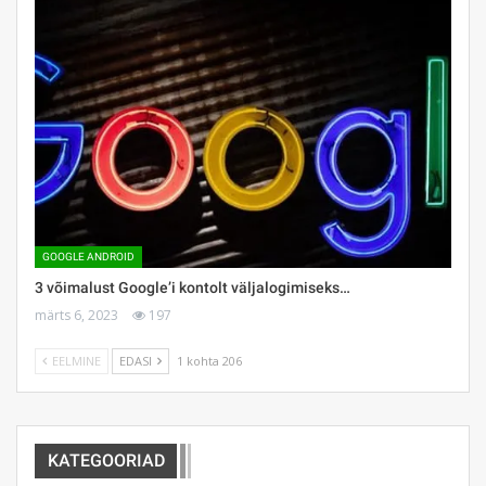
GOOGLE ANDROID
3 võimalust Google’i kontolt väljalogimiseks…
märts 6, 2023
197
EELMINE
EDASI
1 kohta 206
KATEGOORIAD