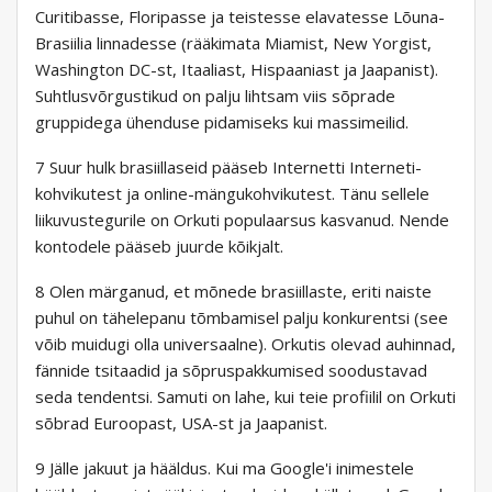
Curitibasse, Floripasse ja teistesse elavatesse Lõuna-
Brasiilia linnadesse (rääkimata Miamist, New Yorgist,
Washington DC-st, Itaaliast, Hispaaniast ja Jaapanist).
Suhtlusvõrgustikud on palju lihtsam viis sõprade
gruppidega ühenduse pidamiseks kui massimeilid.
7 Suur hulk brasiillaseid pääseb Internetti Interneti-
kohvikutest ja online-mängukohvikutest. Tänu sellele
liikuvustegurile on Orkuti populaarsus kasvanud. Nende
kontodele pääseb juurde kõikjalt.
8 Olen märganud, et mõnede brasiillaste, eriti naiste
puhul on tähelepanu tõmbamisel palju konkurentsi (see
võib muidugi olla universaalne). Orkutis olevad auhinnad,
fännide tsitaadid ja sõpruspakkumised soodustavad
seda tendentsi. Samuti on lahe, kui teie profiilil on Orkuti
sõbrad Euroopast, USA-st ja Jaapanist.
9 Jälle jakuut ja hääldus. Kui ma Google'i inimestele