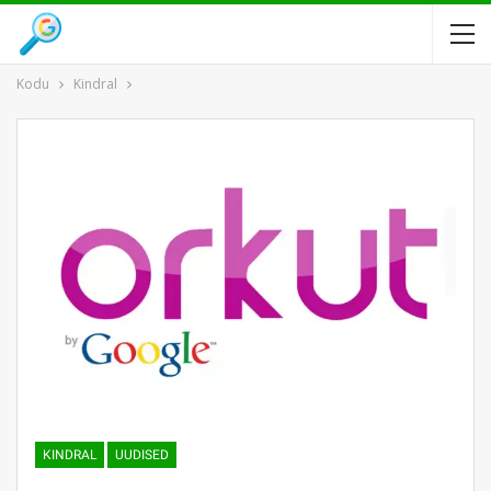
Kodu
Kindral
KINDRAL
UUDISED