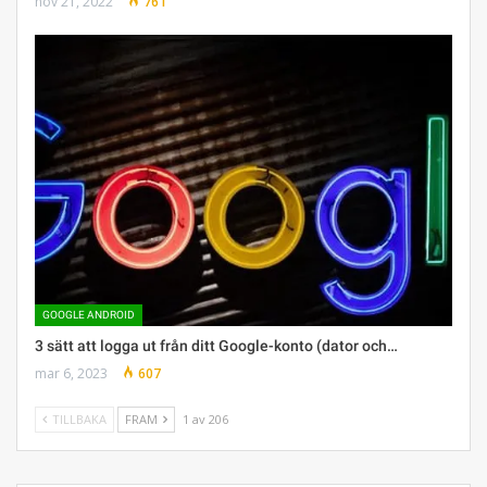
nov 21, 2022
761
GOOGLE ANDROID
3 sätt att logga ut från ditt Google-konto (dator och…
mar 6, 2023
607
TILLBAKA
FRAM
1 av 206