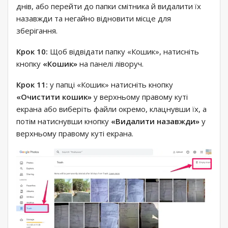
днів, або перейти до папки смітника й видалити їх
назавжди та негайно відновити місце для
зберігання.
Крок 10:
Щоб відвідати папку «Кошик», натисніть
кнопку
«Кошик»
на панелі ліворуч.
Крок 11:
у папці «Кошик» натисніть кнопку
«Очистити кошик»
у верхньому правому куті
екрана або виберіть файли окремо, клацнувши їх, а
потім натиснувши кнопку
«Видалити назавжди»
у
верхньому правому куті екрана.