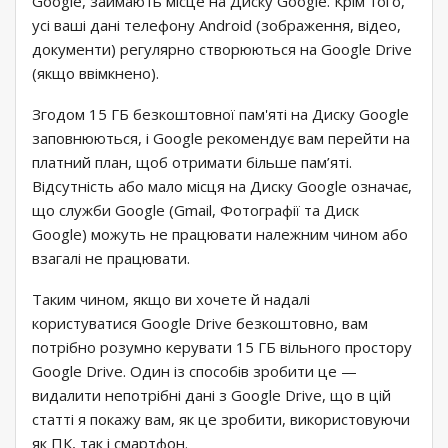
Google, займають місце на Диску Google. Крім того,
усі ваші дані телефону Android (зображення, відео,
документи) регулярно створюються на Google Drive
(якщо ввімкнено).
Згодом 15 ГБ безкоштовної пам'яті на Диску Google
заповнюються, і Google рекомендує вам перейти на
платний план, щоб отримати більше пам’яті.
Відсутність або мало місця на Диску Google означає,
що служби Google (Gmail, Фотографії та Диск
Google) можуть не працювати належним чином або
взагалі не працювати.
Таким чином, якщо ви хочете й надалі
користуватися Google Drive безкоштовно, вам
потрібно розумно керувати 15 ГБ вільного простору
Google Drive. Один із способів зробити це —
видалити непотрібні дані з Google Drive, що в цій
статті я покажу вам, як це зробити, використовуючи
як ПК, так і смартфон.