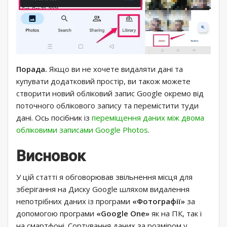
Порада.
Якщо ви не хочете видаляти дані та
купувати додатковий простір, ви також можете
створити новий обліковий запис Google окремо від
поточного облікового запису та перемістити туди
дані. Ось посібник із
переміщення даних між двома
обліковими записами Google Photos
.
Висновок
У цій статті я обговорював звільнення місця для
зберігання на Диску Google шляхом видалення
непотрібних даних із програми
«Фотографії»
за
допомогою програми
«Google One»
як на ПК, так і
на смартфоні. Сортування даних за розміром у